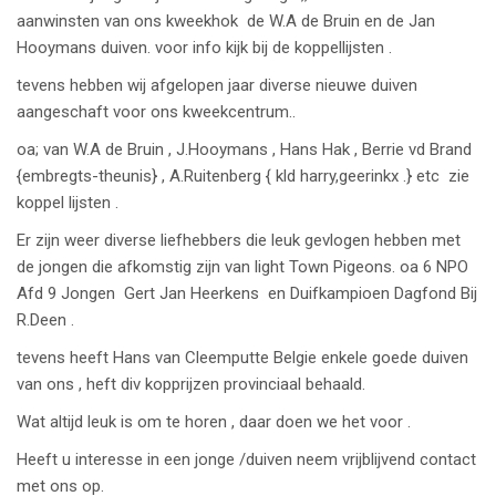
aanwinsten van ons kweekhok de W.A de Bruin en de Jan
Hooymans duiven. voor info kijk bij de koppellijsten .
tevens hebben wij afgelopen jaar diverse nieuwe duiven
aangeschaft voor ons kweekcentrum..
oa; van W.A de Bruin , J.Hooymans , Hans Hak , Berrie vd Brand
{embregts-theunis} , A.Ruitenberg { kld harry,geerinkx .} etc zie
koppel lijsten .
Er zijn weer diverse liefhebbers die leuk gevlogen hebben met
de jongen die afkomstig zijn van light Town Pigeons. oa 6 NPO
Afd 9 Jongen Gert Jan Heerkens en Duifkampioen Dagfond Bij
R.Deen .
tevens heeft Hans van Cleemputte Belgie enkele goede duiven
van ons , heft div kopprijzen provinciaal behaald.
Wat altijd leuk is om te horen , daar doen we het voor .
Heeft u interesse in een jonge /duiven neem vrijblijvend contact
met ons op.