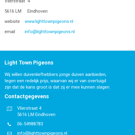
Vlierstraat 4
5616 LM Eindhoven
website
www.lighttownpigeons.nl
email
info@lighttownpigeons.nl
Light Town Pigeons
Wij willen duivenliefhebbers jonge duiven aanbieden,
tegen een redelijk prijs, waarvan wij er van overtuigd
zijn dat de kans groot is dat zij er mee kunnen slagen.
Contactgegevens
Vlierstraat 4
5616 LM Eindhoven
06-54988783
info@lighttownpigeons.nl