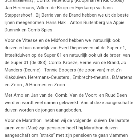
Scharlaekens) , Comb. Wittendorp (Koopman en Rik Cools)
Jan Heremans, Willem de Bruijn en Eijerkamp via hans
Stappershoef . Bij Berrie van de Brand hebben we uit de beste
lijnen meegenomen. Hans Hak .. Anton Ruitenberg via Appie
Dunnink en Comb Spies .
Voor de Vitesse en de Midfond hebben we natuurlijk ook
duiven in huis namelijk van Evert Diepenveen uit de Super o1,
Inteeltduiven op de Super 01 en natuurlijk ook uit de broer van
de Super 01 (de 083). Comb. Kroeze, Berrie van de Brand, Jo
Manders (Deurne), Tonnie Boogers (de zoon van) met z’n
Klakduiven. Heremans-Ceusters , Embrecht-theunis . B.Martens
en Zoon , A.Houmes en Zoon .
Met Arno en Jan van de Comb. Van de Voort en Ruud Deen
werd en wordt veel samen gekweekt. Van al deze aangeschafte
duiven worden de jongen aangeboden.
Voor de Marathon ..hebben wij de volgende duiven .De laatste
jaren voor {Max} zijn pensioen heeft hij Marathon duiven
aangeschaft om “straks” met zijn pensioen te gaan vlammen